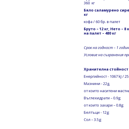
360 кг
Бяло саламурено сире
кг
кофа / 60 бр. в палет
Бруто – 12 кг, Нето – 8 
на палет – 480 кг
Срок на годност – 1 годи
Условие на съхранения при
Хранителна стойност в
Енергийност - 1067 kJ / 25
Мазнини - 22g,
от които наситени мастни
Въглехидрати – 0.9g;
от които захари – 0.8g;
Белтъци - 12g;
Сол – 3.5g;