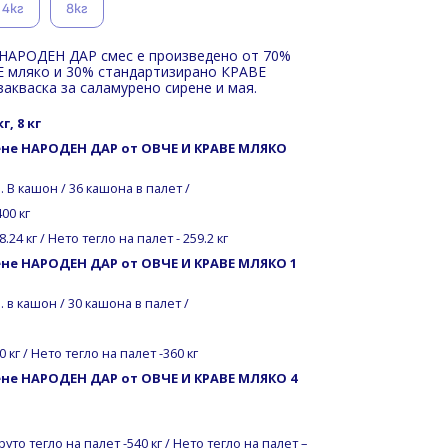
4кг
8кг
НАРОДЕН ДАР смес е произведено от 70%
 мляко и 30% стандартизирано КРАВЕ
закваска за саламурено сирене и мая.
г, 8 кг
ене НАРОДЕН ДАР от ОВЧЕ И КРАВЕ МЛЯКО
. В кашон / 36 кашона в палет /
400 кг
8.24 кг / Нето тегло на палет
- 259.2 кг
ене НАРОДЕН ДАР от ОВЧЕ И КРАВЕ МЛЯКО
1
. в кашон / 30 кашона в палет /
0 кг / Нето тегло на палет
-360 кг
не НАРОДЕН ДАР от ОВЧЕ И КРАВЕ МЛЯКО 4
 Бруто тегло на палет -540 кг / Нето тегло на палет
–