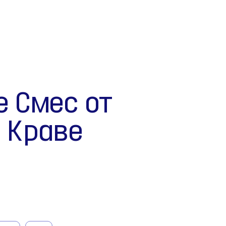
е Смес от
и Краве
о