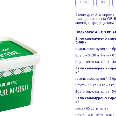
400гр
1кг
Саламуреното сирене 
стандартизирано ОВЧЕ
мляко, с традиционна 
Опаковка: 400 г, 1 кг, 4 к
Бяло саламурено сир
0.400 кг
пластмасова кутия / 18 бр
Бруто – 0.630 кг, Нето – 0.
Бруто тегло на палет – 40
Бяло саламурено сир
кг
пластмасова кутия / 12 бр
Бруто – 1.5 кг, Нето – 1 кг
Бруто тегло на палет – 54
Бяло саламурено сире
кг
кофа / 60 бр. в палет
Бруто – 6 кг, Нето – 4 кг/