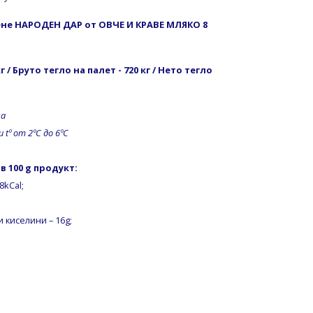
не НАРОДЕН ДАР от ОВЧЕ И КРАВЕ МЛЯКО 8
кг / Бруто тегло на палет - 720 кг / Нето тегло
на
 tº от 2ºC до 6ºC
 100 g продукт:
8kCal;
 киселини – 16g;