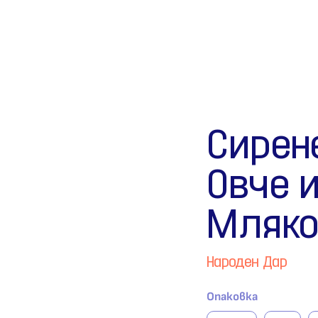
Сирен
Овче 
Мляк
Народен Дар
Опаковка